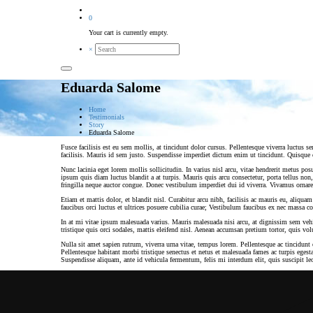
0
Your cart is currently empty.
×
Eduarda Salome
Home
Testimonials
Story
Eduarda Salome
Fusce facilisis est eu sem mollis, at tincidunt dolor cursus. Pellentesque viverra luctus
facilisis. Mauris id sem justo. Suspendisse imperdiet dictum enim ut tincidunt. Quisque od
Nunc lacinia eget lorem mollis sollicitudin. In varius nisl arcu, vitae hendrerit metus pos
ipsum quis diam luctus blandit a at turpis. Mauris quis arcu consectetur, porta tellus no
fringilla neque auctor congue. Donec vestibulum imperdiet dui id viverra. Vivamus ornare 
Etiam et mattis dolor, et blandit nisl. Curabitur arcu nibh, facilisis ac mauris eu, aliq
faucibus orci luctus et ultrices posuere cubilia curae; Vestibulum faucibus ex nec massa con
In at mi vitae ipsum malesuada varius. Mauris malesuada nisi arcu, at dignissim sem ve
tristique quis orci sodales, mattis eleifend nisl. Aenean accumsan pretium tortor, quis volu
Nulla sit amet sapien rutrum, viverra urna vitae, tempus lorem. Pellentesque ac tincidun
Pellentesque habitant morbi tristique senectus et netus et malesuada fames ac turpis ege
Suspendisse aliquam, ante id vehicula fermentum, felis mi interdum elit, quis suscipit l