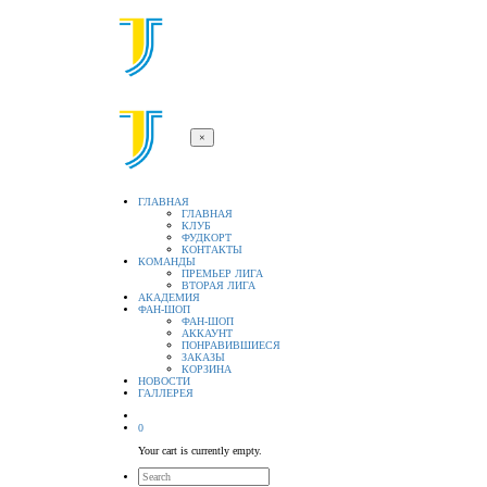
×
ГЛАВНАЯ
ГЛАВНАЯ
КЛУБ
ФУДКОРТ
КОНТАКТЫ
КОМАНДЫ
ПРЕМЬЕР ЛИГА
ВТОРАЯ ЛИГА
АКАДЕМИЯ
ФАН-ШОП
ФАН-ШОП
АККАУНТ
ПОНРАВИВШИЕСЯ
ЗАКАЗЫ
КОРЗИНА
НОВОСТИ
ГАЛЛЕРЕЯ
0
Your cart is currently empty.