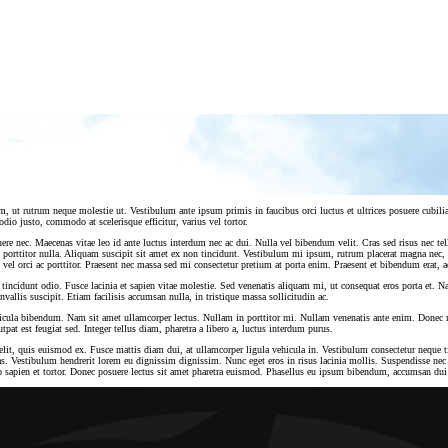
 sem, ut rutrum neque molestie ut. Vestibulum ante ipsum primis in faucibus orci luctus et ultrices posuere cu
io justo, commodo at scelerisque efficitur, varius vel tortor.
uere nec. Maecenas vitae leo id ante luctus interdum nec ac dui. Nulla vel bibendum velit. Cras sed risus nec tel
n, porttitor nulla. Aliquam suscipit sit amet ex non tincidunt. Vestibulum mi ipsum, rutrum placerat magna nec, 
vel orci ac porttitor. Praesent nec massa sed mi consectetur pretium at porta enim. Praesent et bibendum erat, a
uam tincidunt odio. Fusce lacinia et sapien vitae molestie. Sed venenatis aliquam mi, ut consequat eros porta e
vallis suscipit. Etiam facilisis accumsan nulla, in tristique massa sollicitudin ac.
hicula bibendum. Nam sit amet ullamcorper lectus. Nullam in porttitor mi. Nullam venenatis ante enim. Donec 
tpat est feugiat sed. Integer tellus diam, pharetra a libero a, luctus interdum purus.
t elit, quis euismod ex. Fusce mattis diam dui, at ullamcorper ligula vehicula in. Vestibulum consectetur neque
stas. Vestibulum hendrerit lorem eu dignissim dignissim. Nunc eget eros in risus lacinia mollis. Suspendisse n
eo sapien et tortor. Donec posuere lectus sit amet pharetra euismod. Phasellus eu ipsum bibendum, accumsan dui