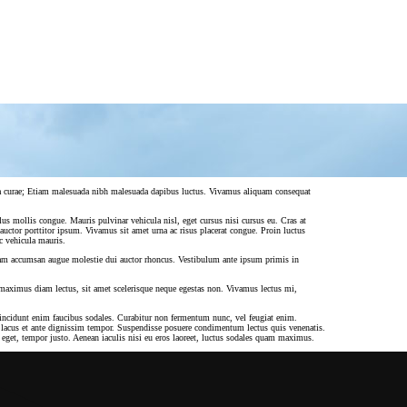
bilia curae; Etiam malesuada nibh malesuada dapibus luctus. Vivamus aliquam consequat
lus mollis congue. Mauris pulvinar vehicula nisl, eget cursus nisi cursus eu. Cras at
auctor porttitor ipsum. Vivamus sit amet urna ac risus placerat congue. Proin luctus
c vehicula mauris.
t. Nam accumsan augue molestie dui auctor rhoncus. Vestibulum ante ipsum primis in
maximus diam lectus, sit amet scelerisque neque egestas non. Vivamus lectus mi,
 tincidunt enim faucibus sodales. Curabitur non fermentum nunc, vel feugiat enim.
ec lacus et ante dignissim tempor. Suspendisse posuere condimentum lectus quis venenatis.
 eget, tempor justo. Aenean iaculis nisi eu eros laoreet, luctus sodales quam maximus.