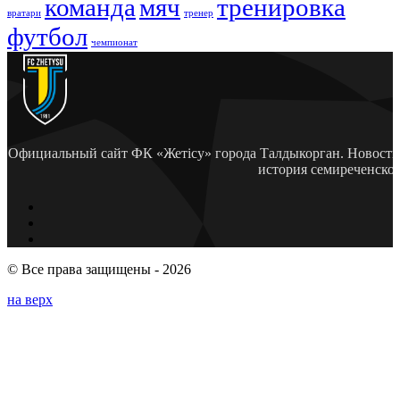
команда
мяч
тренировка
вратари
тренер
футбол
чемпионат
Официальный сайт ФК «Жетісу» города Талдыкорган. Новости 
история семиреченско
© Все права защищены - 2026
на верх