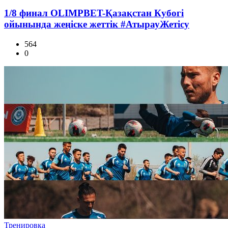
1/8 финал OLIMPBET-Қазақстан Кубогі
ойынында жеңіске жеттік #АтырауЖетісу
564
0
Тренировка