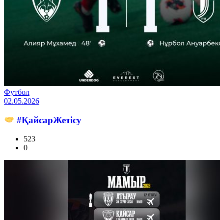
Футбол
02.05.2026
#ҚайсарЖетісу
523
0