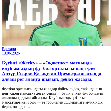
Вратари
13.06.2026
Бүгінгі «Жетісу» – «Оқжетпес» матчында
клубымыздың футбол орталығының түлегі
Артур Егоров Қазақстан Премьер-лигасында
алғаш рет алаңға шығып, дебют жасады.
Футбол орталығындағы жылдар бойғы еңбек, табандылық
пен үлкен мақсатқа деген сенім — бүгін үлкен футболдағы
алғашқы қадамға айналды. Клубымыздың басты
мақсаттарының бірі — өз тәрбиеленушілерімізге мүмкіндік
беріп, оларды …