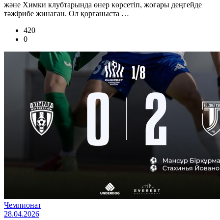
және Химки клубтарында өнер көрсетіп, жоғары деңгейде
тәжірибе жинаған. Ол қорғаныста …
420
0
Чемпионат
28.04.2026