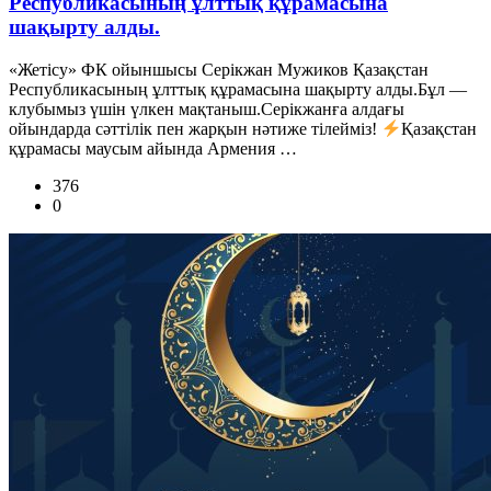
Республикасының ұлттық құрамасына
шақырту алды.
«Жетісу» ФК ойыншысы Серікжан Мужиков Қазақстан
Республикасының ұлттық құрамасына шақырту алды.Бұл —
клубымыз үшін үлкен мақтаныш.Серікжанға алдағы
ойындарда сәттілік пен жарқын нәтиже тілейміз!
Қазақстан
құрамасы маусым айында Армения …
376
0