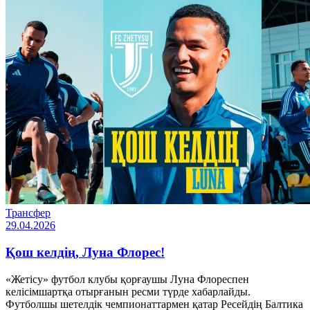
Трансфер
29.04.2026
Қош келдің, Луна Флорес!
«Жетісу» футбол клубы қорғаушы Луна Флореспен
келісімшартқа отырғанын ресми түрде хабарлайды.
Футболшы шетелдік чемпионаттармен қатар Ресейдің Балтика