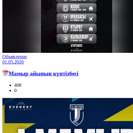
Объявление
01.05.2026
Мамыр айының күнтізбесі
408
0