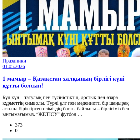
Праздники
01.05.2026
1 мамыр – Қазақстан халқының бірлігі күні
құтты болсын!
Бұл күн – татулық пен түсіністіктің, достық пен өзара
құрметтің символы. Түрлі ұлт пен мәдениетті бір шаңырақ
астына біріктірген еліміздің басты байлығы – бірлігіміз бен
ынтымағымыз. “ЖЕТІСУ” футбол …
373
0