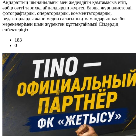
Ақпараттың шынайылығы мен жеделдігін қамтамасыз етіп,
әрбір сәтті тарихқа айналдырып жүрген барша журналистерді,
фотографтарды, операторларды, комментаторларды,
редакторларды және медиа саласының мамандарын кәсіби
мерекелерімен шын жүректен құттықтаймыз! Сіздердің
еңбектеріңіз …
183
0