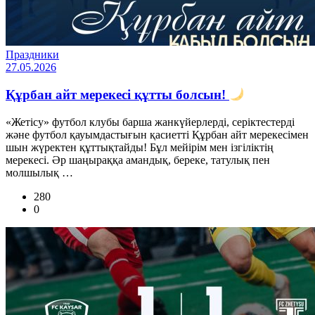
Праздники
27.05.2026
Құрбан айт мерекесі құтты болсын!
«Жетісу» футбол клубы барша жанкүйерлерді, серіктестерді
және футбол қауымдастығын қасиетті Құрбан айт мерекесімен
шын жүректен құттықтайды! Бұл мейірім мен ізгіліктің
мерекесі. Әр шаңыраққа амандық, береке, татулық пен
молшылық …
280
0