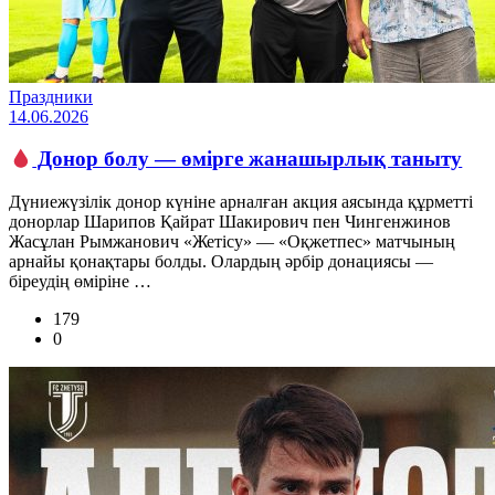
Праздники
14.06.2026
Донор болу — өмірге жанашырлық таныту
Дүниежүзілік донор күніне арналған акция аясында құрметті
донорлар Шарипов Қайрат Шакирович пен Чингенжинов
Жасұлан Рымжанович «Жетісу» — «Оқжетпес» матчының
арнайы қонақтары болды. Олардың әрбір донациясы —
біреудің өміріне …
179
0