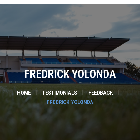
0
ГЛАВНАЯ
КОМАНДЫ
АКАДЕМИЯ
ФАН-ШОП
НОВОСТИ
FREDRICK YOLONDA
ГАЛЛЕРЕЯ
HOME
TESTIMONIALS
FEEDBACK
FREDRICK YOLONDA