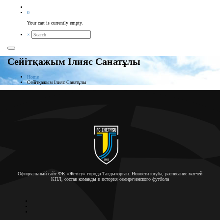
0
Your cart is currently empty.
×
Сейітқажым Ілияс Санатұлы
Home
Сейітқажым Ілияс Санатұлы
Официальный сайт ФК «Жетісу» города Талдыкорган. Новости клуба, расписание матчей
КПЛ, состав команды и история семиреченского футбола