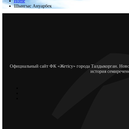
Home
Шынгыс Ануарбек
Официальный сайт ФК «Жетісу» города Талдыкорган. Новос
история семиречен