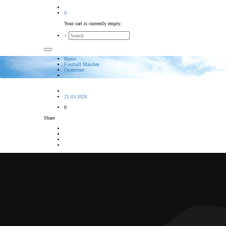
0
Your cart is currently empty.
×
Home
Football Matches
Окжетпес
21.03.2026
0
Share