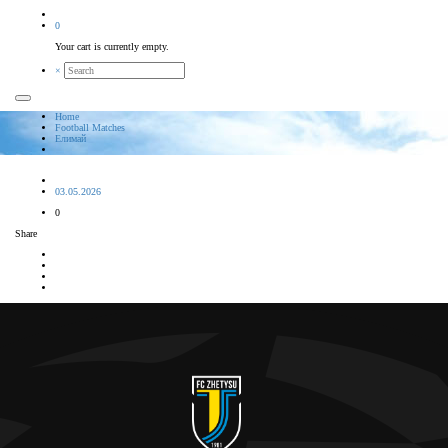
0
Your cart is currently empty.
×
Home
Football Matches
Елимай
03.05.2026
0
Share