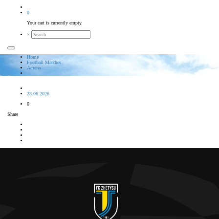
0
Your cart is currently empty.
×
Home
Football Matches
Астана
28.06.2026
0
Share