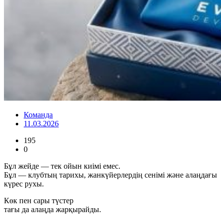
Команда
11.03.2026
195
0
Бұл жейде — тек ойын киімі емес.
Бұл — клубтың тарихы, жанкүйерлердің сенімі және алаңдағы
күрес рухы.
Көк пен сары түстер
тағы да алаңда жарқырайды.