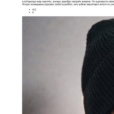
клубтарында өнер көрсетіп, жоғары деңгейде тәжірибе жинаған. Ол қорғаныста сен
Флорес команданың қорғаныс шебін күшейтіп, алға қойған мақсаттарға жетуге өз үл
412
0