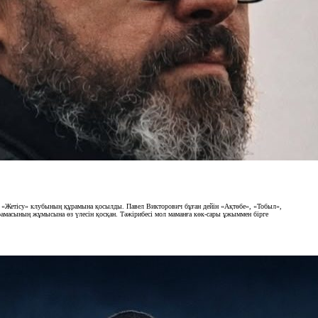
в «Жетісу» клубының құрамына қосылды. Павел Викторович бұған дейін «Ақтөбе», «Тобыл»,
рамасының жұмысына өз үлесін қосқан. Тәжірибесі мол маманға көк-сары ұжыммен бірге