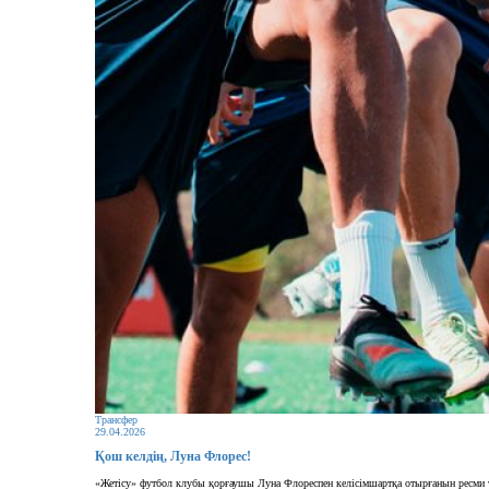
Трансфер
29.04.2026
Қош келдің, Луна Флорес!
«Жетісу» футбол клубы қорғаушы Луна Флореспен келісімшартқа отырғанын ресми 