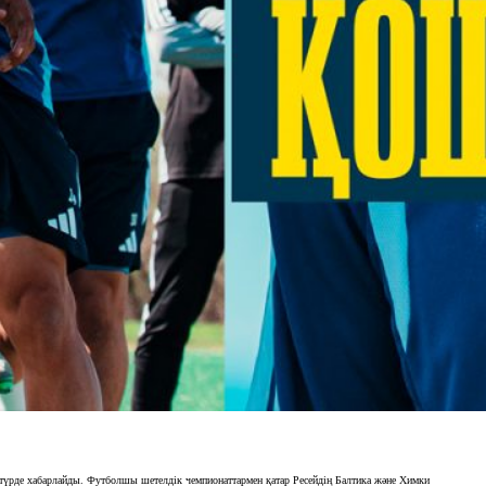
түрде хабарлайды. Футболшы шетелдік чемпионаттармен қатар Ресейдің Балтика және Химки