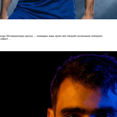
ралды.Мосиашвилидің оралуы — командаға жаңа серпін мен тәжірибе қосатынына сенімдіміз.
ілейміз! …