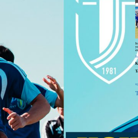
In
yo
ex
R
К
T
в