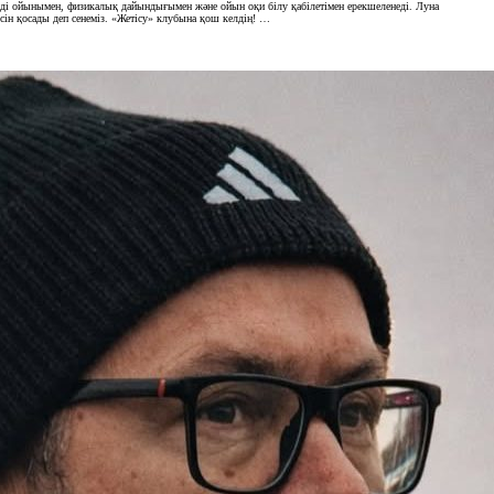
імді ойынымен, физикалық дайындығымен және ойын оқи білу қабілетімен ерекшеленеді. Луна
есін қосады деп сенеміз. «Жетісу» клубына қош келдің! …