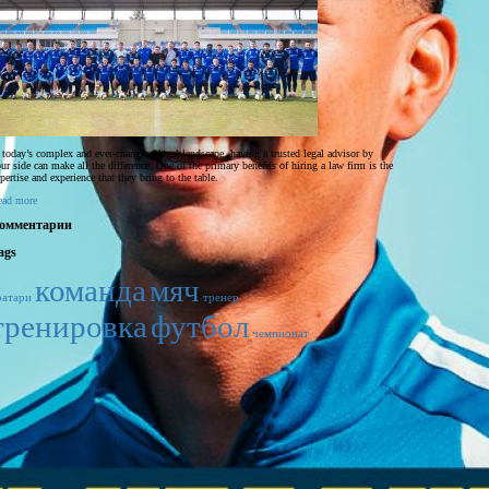
 today’s complex and ever-changing legal landscape, having a trusted legal advisor by
ur side can make all the difference. One of the primary benefits of hiring a law firm is the
pertise and experience that they bring to the table.
ead more
омментарии
ags
команда
мяч
ратари
тренер
тренировка
футбол
чемпионат