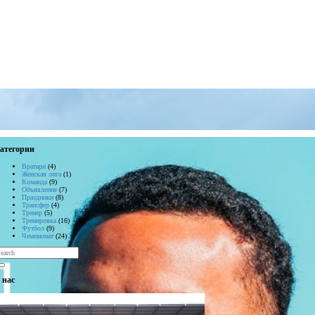
атегории
Вратари
(4)
Женская лига
(1)
Команда
(9)
Объявление
(7)
Праздники
(8)
Трансфер
(4)
Тренер
(5)
Тренировка
(16)
Футбол
(9)
Чемпионат
(24)
 нас