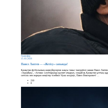
Трансфер
11.03.2026
Павел Лаптев — «Жетісу» сапында!
Қазақстан футболының жанкүйерлеріне жақсы таныс тәжірибелі маман Павел Лапте
«Ақжайық», «Астана» клубтарында қызмет атқарып, сондай-ақ Қазақстан ұлттық құ
сәттілік пен жарқын жеңістер тілейміз! Қош келдіңіз, Павел Викторович! …
210
0