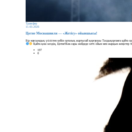
Трансфер
11.03.2026
Цотне Мосиашвили — «Жетісу» ойыншысы!
Бір маусымдық үзілістен кейін орталық жартылай қорғаушы Талдықорғанға қайта о
Қайта қош келдің, Цотне!Көк-сары жейдеде сәтті ойын мен жарқын жеңістер т
197
0