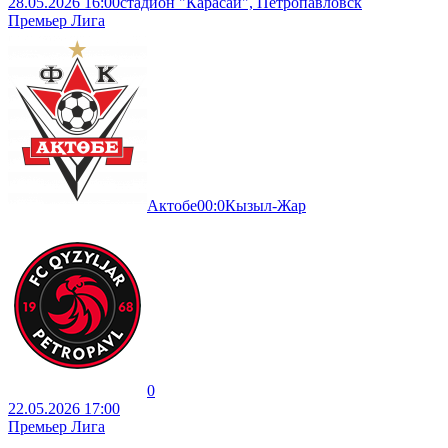
28.05.2026 16:00
стадион "Карасай", Петропавловск
Премьер Лига
Актобе
0
0
:
0
Кызыл-Жар
0
22.05.2026 17:00
Премьер Лига