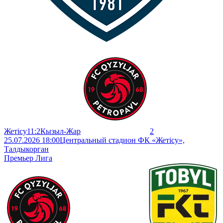
Жетісу
1
1
:
2
Кызыл-Жар
2
25.07.2026 18:00
Центральный стадион ФК «Жетісу»,
Талдыкорган
Премьер Лига