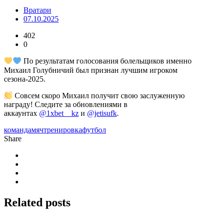
Вратари
07.10.2025
402
0
По результатам голосования болельщиков именно
Михаил Голубничий был признан лучшим игроком
сезона-2025.
Совсем скоро Михаил получит свою заслуженную
награду! Следите за обновлениями в
аккаунтах
@1xbet__kz
и
@jetisufk
.
команда
мяч
тренировка
футбол
Share
Related
posts