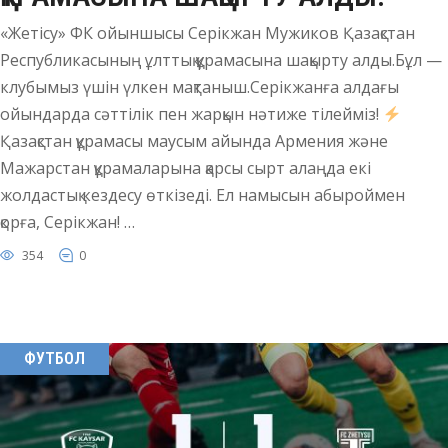
«Жетісу» ФК ойыншысы Серікжан Мужиков Қазақстан
Республикасының ұлттық құрамасына шақырту алды.Бұл —
клубымыз үшін үлкен мақтаныш.Серікжанға алдағы
ойындарда сәттілік пен жарқын нәтиже тілейміз!
Қазақстан құрамасы маусым айында Армения және
Мажарстан құрамаларына қарсы сырт алаңда екі
жолдастық кездесу өткізеді. Ел намысын абыроймен
қорға, Серікжан! …
354
0
ФУТБОЛ