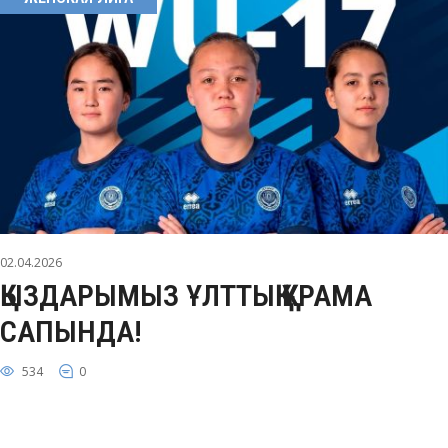
02.04.2026
ҚЫЗДАРЫМЫЗ ҰЛТТЫҚ ҚҰРАМА
САПЫНДА!
534
0