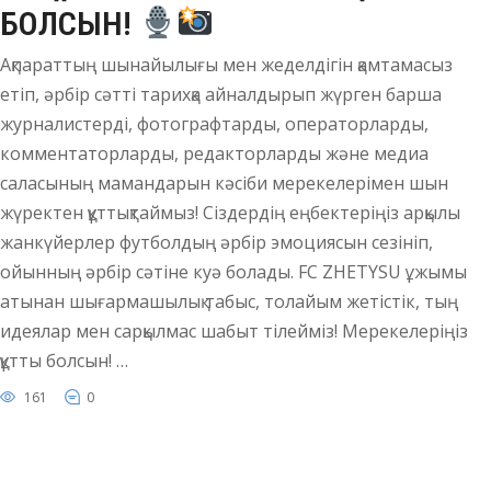
БОЛСЫН!
Ақпараттың шынайылығы мен жеделдігін қамтамасыз
етіп, әрбір сәтті тарихқа айналдырып жүрген барша
журналистерді, фотографтарды, операторларды,
комментаторларды, редакторларды және медиа
саласының мамандарын кәсіби мерекелерімен шын
жүректен құттықтаймыз! Сіздердің еңбектеріңіз арқылы
жанкүйерлер футболдың әрбір эмоциясын сезініп,
ойынның әрбір сәтіне куә болады. FC ZHETYSU ұжымы
атынан шығармашылық табыс, толайым жетістік, тың
идеялар мен сарқылмас шабыт тілейміз! Мерекелеріңіз
құтты болсын! …
161
0