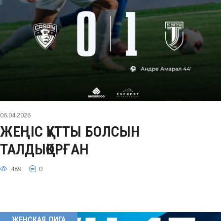
06.04.2026
ЖЕҢІС ҚҰТТЫ БОЛСЫН
ТАЛДЫҚОРҒАН
489
0
ЖЕНСКАЯ ЛИГА