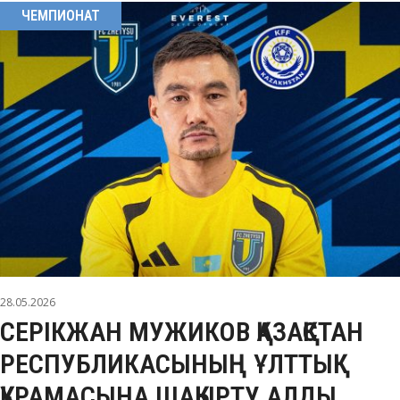
ЧЕМПИОНАТ
28.05.2026
СЕРІКЖАН МУЖИКОВ ҚАЗАҚСТАН
РЕСПУБЛИКАСЫНЫҢ ҰЛТТЫҚ
ҚҰРАМАСЫНА ШАҚЫРТУ АЛДЫ.