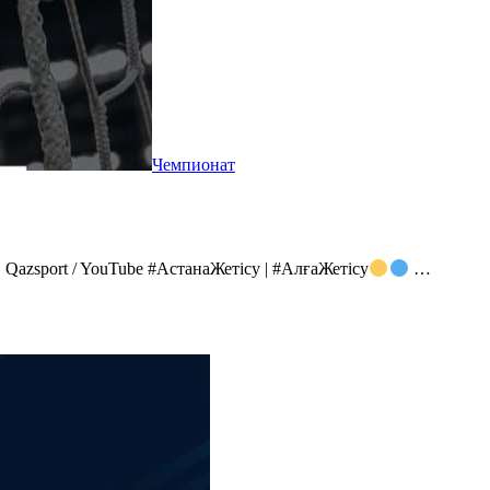
Чемпионат
Qazsport / YouTube #АстанаЖетісу | #АлғаЖетісу
…