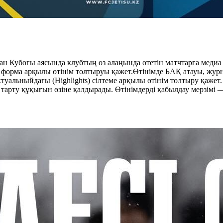
ан Кубогы аясында клубтың өз алаңында өтетін матчтарға меди
форма арқылы өтінім толтыруы қажет.Өтінімде БАҚ атауы, журнал
туальныйдағы (Highlights) сілтеме арқылы өтінім толтыру қажет
с тарту құқығын өзіне қалдырады. Өтінімдерді қабылдау мерзімі