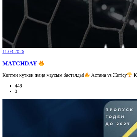
11.03.2026
MATCHDAY
Көптен күткен жаңа маусым басталды!
Астана vs Жетісу
К
448
0