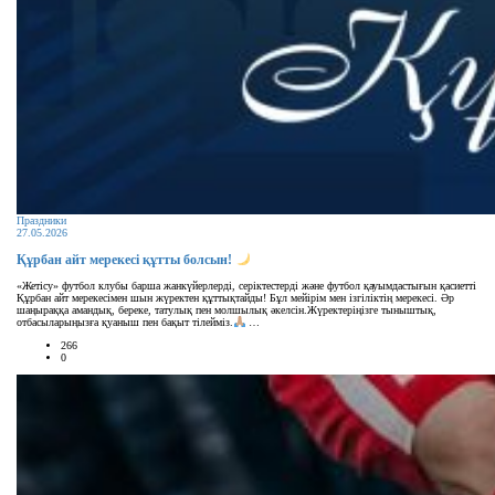
Праздники
27.05.2026
Құрбан айт мерекесі құтты болсын!
«Жетісу» футбол клубы барша жанкүйерлерді, серіктестерді және футбол қауымдастығын қасиетті
Құрбан айт мерекесімен шын жүректен құттықтайды! Бұл мейірім мен ізгіліктің мерекесі. Әр
шаңыраққа амандық, береке, татулық пен молшылық әкелсін.Жүректеріңізге тыныштық,
отбасыларыңызға қуаныш пен бақыт тілейміз.
…
266
0