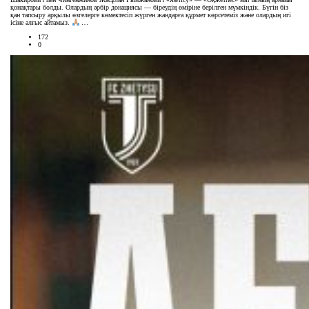
қонақтары болды. Олардың әрбір донациясы — біреудің өміріне берілген мүмкіндік. Бүгін біз
қан тапсыру арқылы өзгелерге көмектесіп жүрген жандарға құрмет көрсетеміз және олардың игі
ісіне алғыс айтамыз.
…
172
0