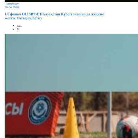
Чемпионат
28.04.2026
1/8 финал OLIMPBET-Қазақстан Кубогі ойынында жеңіске
жеттік #АтырауЖетісу
553
0