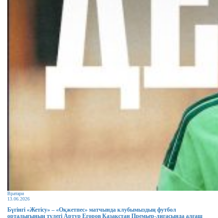
Вратари
13.06.2026
Бүгінгі «Жетісу» – «Оқжетпес» матчында клубымыздың футбол
орталығының түлегі Артур Егоров Қазақстан Премьер-лигасында алғаш