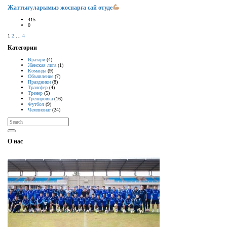
Жаттығуларымыз жоспарға сай өтуде
415
0
1
2
…
4
Категории
Вратари
(4)
Женская лига
(1)
Команда
(9)
Объявление
(7)
Праздники
(8)
Трансфер
(4)
Тренер
(5)
Тренировка
(16)
Футбол
(9)
Чемпионат
(24)
О нас