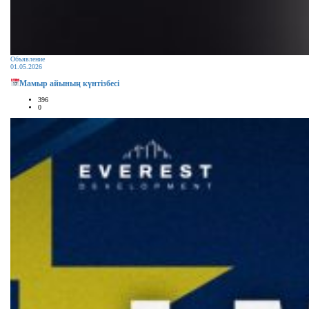
Объявление
01.05.2026
Мамыр айының күнтізбесі
396
0