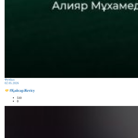
Футбол
02.05.2026
#ҚайсарЖетісу
510
0