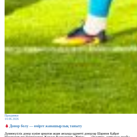
Праздники
14.06.2026
Донор болу — өмірге жанашырлық таныту
Дүниежүзілік донор күніне арналған акция аясында құрметті донорлар Шарипов Қайрат
Шакирович пен Чингенжинов Жасұлан Рымжанович «Жетісу» — «Оқжетпес» матчының арнайы