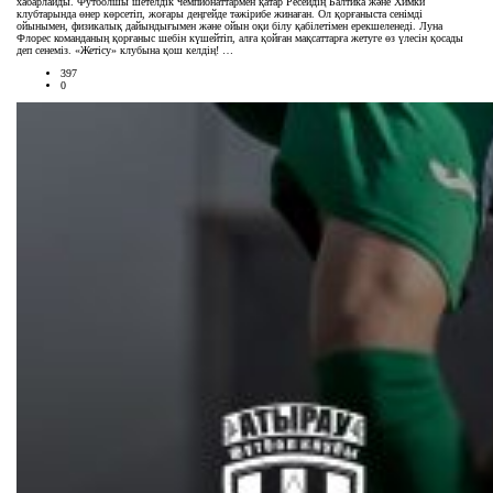
хабарлайды. Футболшы шетелдік чемпионаттармен қатар Ресейдің Балтика және Химки
клубтарында өнер көрсетіп, жоғары деңгейде тәжірибе жинаған. Ол қорғаныста сенімді
ойынымен, физикалық дайындығымен және ойын оқи білу қабілетімен ерекшеленеді. Луна
Флорес команданың қорғаныс шебін күшейтіп, алға қойған мақсаттарға жетуге өз үлесін қосады
деп сенеміз. «Жетісу» клубына қош келдің! …
397
0