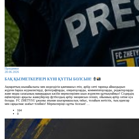
Праздники
28.06.2026
БАҚ ҚЫЗМЕТКЕРЛЕРІ КҮНІ ҚҰТТЫ БОЛСЫН!
Ақпараттың шынайылығы мен жеделдігін қамтамасыз етіп, әрбір сәтті тарихқа айналдырып
жүрген барша журналистерді, фотографтарды, операторларды, комментаторларды, редакторларды
және медиа саласының мамандарын кәсіби мерекелерімен шын жүректен құттықтаймыз! Сіздердің
еңбектеріңіз арқылы жанкүйерлер футболдың әрбір эмоциясын сезініп, ойынның әрбір сәтіне куә
болады. FC ZHETYSU ұжымы атынан шығармашылық табыс, толайым жетістік, тың идеялар
мен сарқылмас шабыт тілейміз! Мерекелеріңіз құтты болсын! …
164
0