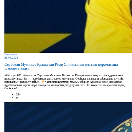
Чемпионат
28.05.2026
Серікжан Мужиков Қазақстан Республикасының ұлттық құрамасына
шақырту алды.
«Жетісу» ФК ойыншысы Серікжан Мужиков Қазақстан Республикасының ұлттық құрамасына
шақырту алды.Бұл — клубымыз үшін үлкен мақтаныш.Серікжанға алдағы ойындарда сәттілік
пен жарқын нәтиже тілейміз!
Қазақстан құрамасы маусым айында Армения және Мажарстан
құрамаларына қарсы сырт алаңда екі жолдастық кездесу өткізеді. Ел намысын абыроймен қорға,
Серікжан! …
364
0