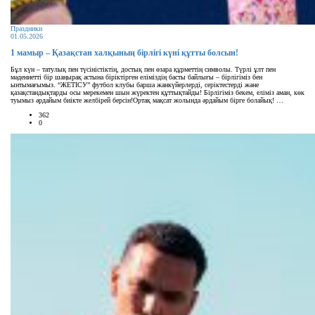
Праздники
01.05.2026
1 мамыр – Қазақстан халқының бірлігі күні құтты болсын!
Бұл күн – татулық пен түсіністіктің, достық пен өзара құрметтің символы. Түрлі ұлт пен
мәдениетті бір шаңырақ астына біріктірген еліміздің басты байлығы – бірлігіміз бен
ынтымағымыз. “ЖЕТІСУ” футбол клубы барша жанкүйерлерді, серіктестерді және
қазақстандықтарды осы мерекемен шын жүректен құттықтайды! Бірлігіміз бекем, еліміз аман, көк
туымыз әрдайым биікте желбірей берсін!Ортақ мақсат жолында әрдайым бірге болайық! …
362
0