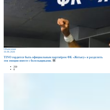
Объявление
16.06.2026
TINO гордится быть официальным партнёром ФК «Жетысу» и разделять
эти эмоции вместе с болельщиками.
250
0