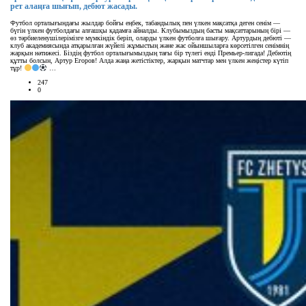
рет алаңға шығып, дебют жасады.
Футбол орталығындағы жылдар бойғы еңбек, табандылық пен үлкен мақсатқа деген сенім —
бүгін үлкен футболдағы алғашқы қадамға айналды. Клубымыздың басты мақсаттарының бірі —
өз тәрбиеленушілерімізге мүмкіндік беріп, оларды үлкен футболға шығару. Артурдың дебюті —
клуб академиясында атқарылған жүйелі жұмыстың және жас ойыншыларға көрсетілген сенімнің
жарқын нәтижесі. Біздің футбол орталығымыздың тағы бір түлегі енді Премьер-лигада! Дебютің
құтты болсын, Артур Егоров! Алда жаңа жетістіктер, жарқын матчтар мен үлкен жеңістер күтіп
тұр!
…
247
0