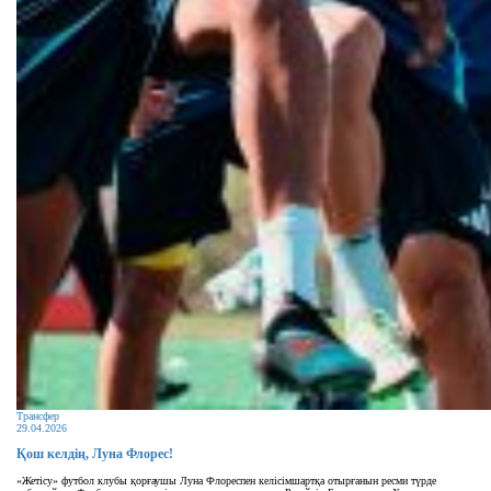
Трансфер
29.04.2026
Қош келдің, Луна Флорес!
«Жетісу» футбол клубы қорғаушы Луна Флореспен келісімшартқа отырғанын ресми түрде